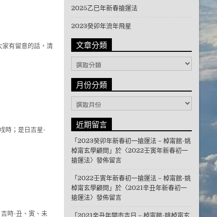
2025乙巳年新春搶運法
2023癸卯年流年飛星
文章分類
 大家有留意的話，清
文章分類
月份分類
月份分類
近期留言
戌時；是日吉星-
「
2023癸卯年新春初一搶運法 – 棹甯館-姚
棹甯玄學顧問
」於〈
2022壬寅年新春初一
搶運法
〉發佈留言
「
2022壬寅年新春初一搶運法 – 棹甯館-姚
棹甯玄學顧問
」於〈
2021辛丑年新春初一
搶運法
〉發佈留言
日吉時-丑、寅、未
「
2021辛丑年開市吉日 – 棹甯館-姚棹甯玄