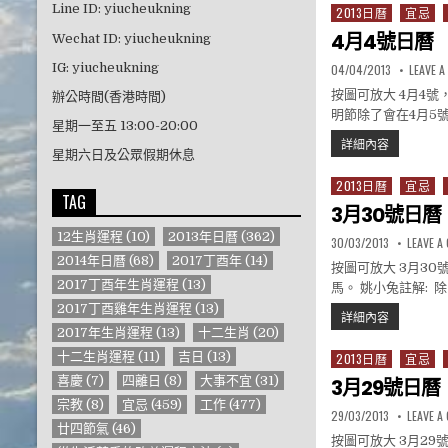
Line ID: yiucheukning
2013日曆
宜忌
Posted in
4月4號日曆
Wechat ID: yiucheukning
IG: yiucheukning
PUBLISHED DATE:
04/04/2013
LEAVE 
按圖可放大 4月4號
辦公時間(香港時間)
明節除了會在4月5
星期一至五 13:00-20:00
4月4號日
詳細內容
星期六日及公眾假期休息
2013日曆
宜忌
Posted in
TAG
3月30號日曆
12生肖運程
(10)
2013年日曆
(362)
PUBLISHED DATE:
30/03/2013
LEAVE 
2014年日曆
(68)
2017丁酉年
(14)
按圖可放大 3月3
2017丁酉年生肖運程
(13)
馬。 姚小兔註解:
2017丁酉雞年生肖運程
(13)
3月30號日
詳細內容
2017年生肖運程
(13)
十二生肖
(20)
十二生肖運程
(11)
吉日
(13)
2013日曆
宜忌
Posted in
喜慶
(7)
四離日
(8)
大事不宜
(31)
3月29號日曆
宗教
(8)
宜忌
(459)
工作
(477)
PUBLISHED DATE:
29/03/2013
LEAVE 
廿四節氣
(46)
按圖可放大 3月2