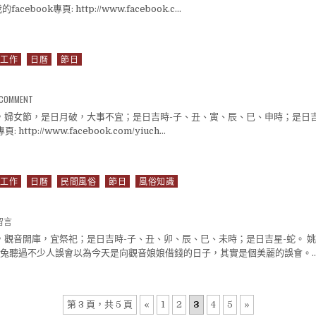
ebook專頁: http://www.facebook.c…
曆
工作
日曆
節日
ON 3月8號日曆
A COMMENT
號，婦女節，是日月破，大事不宜；是日吉時-子、丑、寅、辰、巳、申時；是日吉
 http://www.facebook.com/yiuch…
曆
工作
日曆
民間風俗
節日
風俗知識
月7號日曆〉中
則留言
號，觀音開庫，宜祭祀；是日吉時-子、丑、卯、辰、巳、未時；是日吉星-蛇。 姚
兔聽過不少人誤會以為今天是向觀音娘娘借錢的日子，其實是個美麗的誤會。
曆
第 3 頁，共 5 頁
«
1
2
3
4
5
»