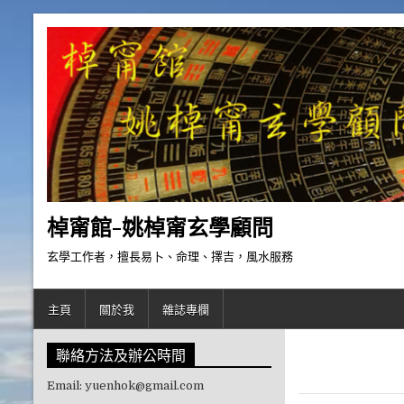
Skip to content
棹甯館-姚棹甯玄學顧問
玄學工作者，擅長易卜、命理、擇吉，風水服務
主頁
關於我
雜誌專欄
聯絡方法及辦公時間
Email: yuenhok@gmail.com