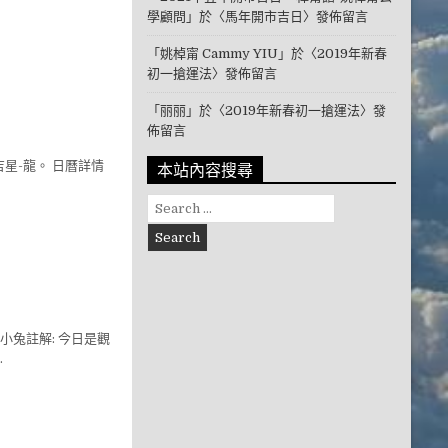
學顧問
」於〈
馬年開市吉日
〉發佈留言
「
姚棹甯 Cammy YIU
」於〈
2019年新春
初一搶運法
〉發佈留言
「
丽丽
」於〈
2019年新春初一搶運法
〉發
佈留言
本站內容搜尋
星-龍。 日曆詳情
Search for:
小兔註解: 今日是觀
…