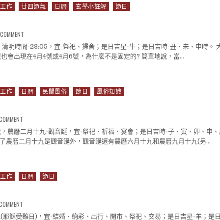
工作
廿四節氣
日曆
玄學小註解
節日
ON 4月4號日曆
A COMMENT
，清明時間-23:05，宜-祭祀、掃舍；是日吉星-牛；是日吉時-丑、未、申時。
號也會出現在4月4號或4月6號，為什麼不是固定的? 簡單地說，當…
曆
工作
日曆
民間風俗
節日
風俗知識
ON 3月30號日曆
A COMMENT
0號，農曆二月十九-觀音誕，宜-祭祀、祈福、宴會；是日吉時-子、寅、卯、申、
 除了農曆二月十九是觀音誕外，觀音誕還有農曆六月十九和農曆九月十九(另…
曆
工作
日曆
節日
ON 3月29號日曆
A COMMENT
9號(耶穌受難日)，宜-結婚、納彩、出行、開市、祭祀、交易；是日吉星-羊；是