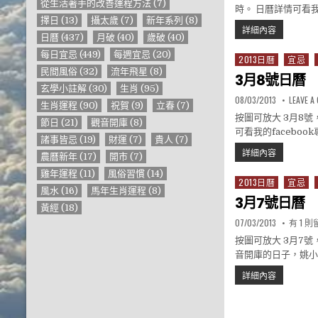
從生活著手的改善運程方法
(7)
時。 日曆詳情可看我的fac
擇日
(13)
攝太歲
(7)
新年系列
(8)
3月29號日
詳細內容
日曆
(437)
月破
(40)
歲破
(40)
每日宜忌
(449)
每週宜忌
(20)
2013日曆
宜忌
Posted in
民間風俗
(32)
流年飛星
(8)
3月8號日曆
玄學小註解
(30)
生肖
(95)
PUBLISHED DATE:
08/03/2013
LEAVE 
生肖運程
(90)
祝賀
(9)
立春
(7)
按圖可放大 3月8
節日
(21)
觀音開庫
(8)
可看我的facebook專頁:
諸事皆忌
(19)
財運
(7)
貴人
(7)
3月8號日
詳細內容
農曆新年
(17)
開市
(7)
雞年運程
(11)
風俗習慣
(14)
2013日曆
宜忌
Posted in
風水
(16)
馬年生肖運程
(8)
3月7號日曆
黃經
(18)
PUBLISHED DATE:
在〈3
07/03/2013
有 1 
按圖可放大 3月7
音開庫的日子，姚小
3月7號日
詳細內容