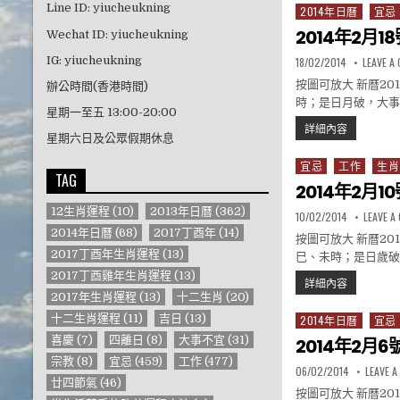
Line ID: yiucheukning
2014年日曆
宜忌
Posted in
2014年2月1
Wechat ID: yiucheukning
IG: yiucheukning
PUBLISHED DATE:
18/02/2014
LEAVE A
按圖可放大 新曆2
辦公時間(香港時間)
時；是日月破，大事不
星期一至五 13:00-20:00
2014年2月
詳細內容
星期六日及公眾假期休息
宜忌
工作
生肖
Posted in
TAG
2014年2月1
12生肖運程
(10)
2013年日曆
(362)
PUBLISHED DATE:
10/02/2014
LEAVE 
2014年日曆
(68)
2017丁酉年
(14)
按圖可放大 新曆2
2017丁酉年生肖運程
(13)
巳、未時；是日歲破，
2017丁酉雞年生肖運程
(13)
2014年2
詳細內容
2017年生肖運程
(13)
十二生肖
(20)
十二生肖運程
(11)
吉日
(13)
2014年日曆
宜忌
Posted in
喜慶
(7)
四離日
(8)
大事不宜
(31)
2014年2月
宗教
(8)
宜忌
(459)
工作
(477)
PUBLISHED DATE:
06/02/2014
LEAVE 
廿四節氣
(46)
按圖可放大 新曆2