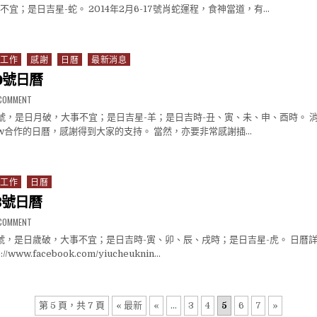
宜；是日吉星-蛇。 2014年2月6-17號肖蛇運程，食神當道，有…
月6號日曆
工作
感謝
日曆
最新消息
30號日曆
ON 2013年12月30號日曆
 COMMENT
0號，是日月破，大事不宜；是日吉星-羊；是日吉時-丑、寅、未、申、酉時。 消息
llow合作的日曆，感謝得到大家的支持。 當然，亦要非常感謝插…
月30號日曆
工作
日曆
23號日曆
ON 2013年12月23號日曆
 COMMENT
23號，是日歲破，大事不宜；是日吉時-寅、卯、辰、戌時；是日吉星-虎。 日曆
://www.facebook.com/yiucheuknin…
月23號日曆
第 5 頁，共 7 頁
« 最新
«
...
3
4
5
6
7
»