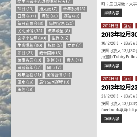
從生活著手的改善運程方法
(7)
時；是日月破，大事不
擇日
(13)
攝太歲
(7)
新年系列
(8)
2014年2
詳細內容
日曆
(437)
月破
(40)
歲破
(40)
每日宜忌
(449)
每週宜忌
(20)
2013日曆
宜忌
Posted in
民間風俗
(32)
流年飛星
(8)
2013年12月
玄學小註解
(30)
生肖
(95)
PUBLISHED DATE:
30/12/2013
LEAVE A
生肖運程
(90)
祝賀
(9)
立春
(7)
按圖可放大 12月3
節日
(21)
觀音開庫
(8)
插畫師TubbyFe
諸事皆忌
(19)
財運
(7)
貴人
(7)
2013年12
詳細內容
農曆新年
(17)
開市
(7)
雞年運程
(11)
風俗習慣
(14)
2013日曆
宜忌
Posted in
風水
(16)
馬年生肖運程
(8)
2013年12月
黃經
(18)
PUBLISHED DATE:
23/12/2013
LEAVE A
按圖可放大 12月
facebook專頁: http
2013年12
詳細內容