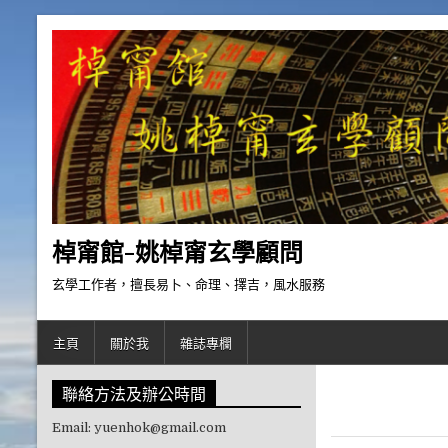
Skip to content
棹甯館-姚棹甯玄學顧問
玄學工作者，擅長易卜、命理、擇吉，風水服務
主頁
關於我
雜誌專欄
聯絡方法及辦公時間
Email: yuenhok@gmail.com