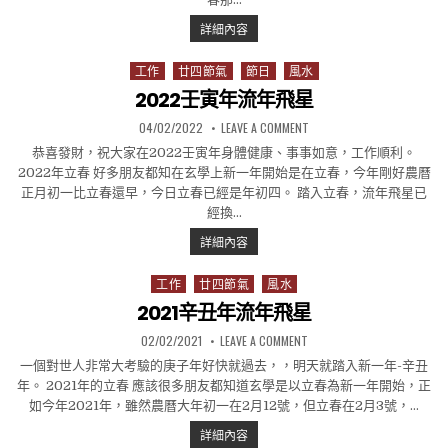
2023癸卯年流年飛星
詳細內容
工作
廿四節氣
節日
風水
Posted in
2022壬寅年流年飛星
PUBLISHED DATE:
ON 2022壬寅年流年飛星
04/02/2022
LEAVE A COMMENT
恭喜發財，祝大家在2022壬寅年身體健康、事事如意，工作順利。
2022年立春 好多朋友都知在玄學上新一年開始是在立春，今年剛好農曆
正月初一比立春還早，今日立春已經是年初四。 踏入立春，流年飛星已
經換…
2022壬寅年流年飛星
詳細內容
工作
廿四節氣
風水
Posted in
2021辛丑年流年飛星
PUBLISHED DATE:
ON 2021辛丑年流年飛星
02/02/2021
LEAVE A COMMENT
一個對世人非常大考驗的庚子年好快就過去，，明天就踏入新一年-辛丑
年。 2021年的立春 應該很多朋友都知道玄學是以立春為新一年開始，正
如今年2021年，雖然農曆大年初一在2月12號，但立春在2月3號，…
2021辛丑年流年飛星
詳細內容