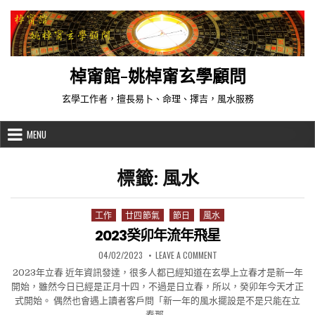
Skip to content
棹甯館-姚棹甯玄學顧問
玄學工作者，擅長易卜、命理、擇吉，風水服務
MENU
標籤:
風水
工作
廿四節氣
節日
風水
Posted in
2023癸卯年流年飛星
PUBLISHED DATE:
ON 2023癸卯年流年飛星
04/02/2023
LEAVE A COMMENT
2023年立春 近年資訊發達，很多人都已經知道在玄學上立春才是新一年
開始，雖然今日已經是正月十四，不過是日立春，所以，癸卯年今天才正
式開始。 偶然也會遇上讀者客戶問「新一年的風水擺設是不是只能在立
春那…