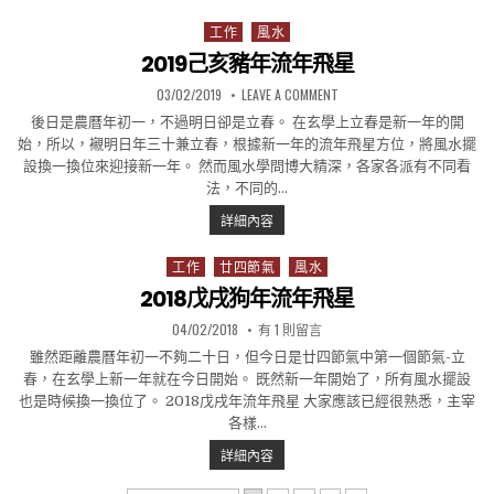
工作
風水
Posted in
2019己亥豬年流年飛星
PUBLISHED DATE:
ON 2019己亥豬年流年飛星
03/02/2019
LEAVE A COMMENT
後日是農曆年初一，不過明日卻是立春。 在玄學上立春是新一年的開
始，所以，襯明日年三十兼立春，根據新一年的流年飛星方位，將風水擺
設換一換位來迎接新一年。 然而風水學問博大精深，各家各派有不同看
法，不同的…
2019己亥豬年流年飛星
詳細內容
工作
廿四節氣
風水
Posted in
2018戊戌狗年流年飛星
PUBLISHED DATE:
在〈2018戊戌狗年流年飛星〉中
04/02/2018
有 1 則留言
雖然距離農曆年初一不夠二十日，但今日是廿四節氣中第一個節氣-立
春，在玄學上新一年就在今日開始。 既然新一年開始了，所有風水擺設
也是時候換一換位了。 2018戊戌年流年飛星 大家應該已經很熟悉，主宰
各樣…
2018戊戌狗年流年飛星
詳細內容