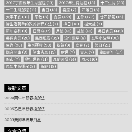
2017丁酉雞年生肖運程
(13)
2017年生肖運程
(13)
十二生肖
(20)
十二生肖運程
(11)
吉日
(13)
喜慶
(7)
四離日
(8)
大事不宜
(31)
宗教
(8)
宜忌
(459)
工作
(477)
廿四節氣
(46)
從生活著手的改善運程方法
(7)
擇日
(13)
攝太歲
(7)
新年系列
(8)
日曆
(437)
月破
(40)
歲破
(40)
每日宜忌
(449)
每週宜忌
(20)
民間風俗
(32)
流年飛星
(8)
玄學小註解
(30)
生肖
(95)
生肖運程
(90)
祝賀
(9)
立春
(7)
節日
(21)
觀音開庫
(8)
諸事皆忌
(19)
財運
(7)
貴人
(7)
農曆新年
(17)
開市
(7)
雞年運程
(11)
風俗習慣
(14)
風水
(16)
馬年生肖運程
(8)
黃經
(18)
最新文章
2026丙午年新春搶運法
2025乙巳年新春搶運法
2023癸卯年流年飛星
文章分類