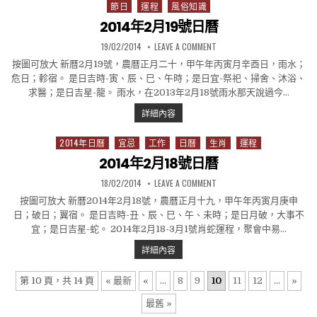
節日
運程
風俗知識
2014年2月19號日曆
PUBLISHED DATE:
ON 2014年2月19號日曆
19/02/2014
LEAVE A COMMENT
按圖可放大 新曆2月19號，農曆正月二十，甲午年丙寅月辛酉日，雨水；
危日；軫宿。 是日吉時-寅、辰、巳、午時；是日宜-祭祀、掃舍、沐浴、
求醫；是日吉星-龍。 雨水，在2013年2月18號雨水那天說過今…
2014年2月19號日曆
詳細內容
2014年日曆
宜忌
工作
日曆
生肖
運程
Posted in
2014年2月18號日曆
PUBLISHED DATE:
ON 2014年2月18號日曆
18/02/2014
LEAVE A COMMENT
按圖可放大 新曆2014年2月18號，農曆正月十九，甲午年丙寅月庚申
日；破日；翼宿。 是日吉時-丑、辰、巳、午、未時；是日月破，大事不
宜；是日吉星-蛇。 2014年2月18-3月1號肖蛇運程，聚會中易…
2014年2月18號日曆
詳細內容
第 10 頁，共 14 頁
« 最新
«
...
8
9
10
11
12
...
»
最舊 »