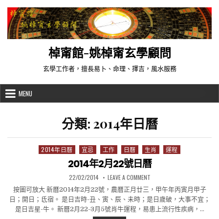
Skip to content
棹甯館-姚棹甯玄學顧問
玄學工作者，擅長易卜、命理、擇吉，風水服務
MENU
分類:
2014年日曆
2014年日曆
宜忌
工作
日曆
生肖
運程
Posted in
2014年2月22號日曆
PUBLISHED DATE:
ON 2014年2月22號日曆
22/02/2014
LEAVE A COMMENT
按圖可放大 新曆2014年2月22號，農曆正月廿三，甲午年丙寅月甲子
日；開日；氐宿。 是日吉時-丑、寅、辰、未時；是日歲破，大事不宜；
是日吉星-牛。 新曆2月22-3月5號肖牛運程，易患上流行性疾病，…