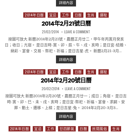
2014年2月22號日曆
詳細內容
2014年日曆
宜忌
工作
日曆
生肖
運程
Posted in
2014年2月21號日曆
PUBLISHED DATE:
ON 2014年2月21號日曆
21/02/2014
LEAVE A COMMENT
按圖可放大 新曆2014年2月21號，農曆正月廿二，甲午年丙寅月癸亥
日；收日；亢宿。 是日吉時-寅、卯、辰、午、戌、亥時；是日宜-結婚、
納彩、宴會、交易、祭祀、祈福；是日吉星-虎。 新曆2月21-3月…
2014年2月21號日曆
詳細內容
2014年日曆
宜忌
工作
日曆
生肖
運程
Posted in
2014年2月20號日曆
PUBLISHED DATE:
ON 2014年2月20號日曆
20/02/2014
LEAVE A COMMENT
按圖可放大 新曆2014年2月20號，農曆正月廿一；成日；角宿。 是日吉
時-寅、卯、巳、未、戌、亥時；是日宜-祭祀、祈福、宴會、求嗣、安
葬、動土、遷移、上樑；是日吉星-兔。 2014年2月20-3月3…
2014年2月20號日曆
詳細內容
2014年日曆
宜忌
工作
廿四節氣
日曆
民間風俗
生肖
Posted in