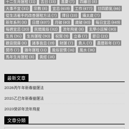
十二生肖運程
(11)
吉日
(13)
喜慶
(7)
四離日
(8)
大事不宜
(31)
宗教
(8)
宜忌
(459)
工作
(477)
廿四節氣
(46)
從生活著手的改善運程方法
(7)
擇日
(13)
攝太歲
(7)
新年系列
(8)
日曆
(437)
月破
(40)
歲破
(40)
每日宜忌
(449)
每週宜忌
(20)
民間風俗
(32)
流年飛星
(8)
玄學小註解
(30)
生肖
(95)
生肖運程
(90)
祝賀
(9)
立春
(7)
節日
(21)
觀音開庫
(8)
諸事皆忌
(19)
財運
(7)
貴人
(7)
農曆新年
(17)
開市
(7)
雞年運程
(11)
風俗習慣
(14)
風水
(16)
馬年生肖運程
(8)
黃經
(18)
最新文章
2026丙午年新春搶運法
2025乙巳年新春搶運法
2023癸卯年流年飛星
文章分類