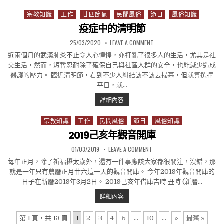
宗教知識
工作
廿四節氣
民間風俗
節日
風俗知識
Posted in
疫症中的清明節
PUBLISHED DATE:
ON 疫症中的清明節
25/03/2020
LEAVE A COMMENT
近兩個月的武漢肺炎不止令人心惶惶，亦打亂了很多人的生活，尤其是社
交生活，然而，短暫忍耐除了確保自己與社區人群的安全，也能減少造成
醫護的壓力。 臨近清明節，看到不少人糾結該不該去掃墓，但就算選擇
平日，就…
疫症中的清明節
詳細內容
宗教知識
工作
民間風俗
節日
風俗知識
Posted in
2019己亥年觀音開庫
PUBLISHED DATE:
ON 2019己亥年觀音開庫
01/03/2019
LEAVE A COMMENT
每年正月，除了祈福攝太歲外，還有一件事應該大家都很關注，沒錯，那
就是一年只有農曆正月廿六這一天的觀音開庫。 今年2019年觀音開庫的
日子在新曆2019年3月2日。 2019己亥年借庫吉時 丑時 (新曆…
2019己亥年觀音開庫
詳細內容
第 1 頁，共 13 頁
1
2
3
4
5
...
10
...
»
最舊 »