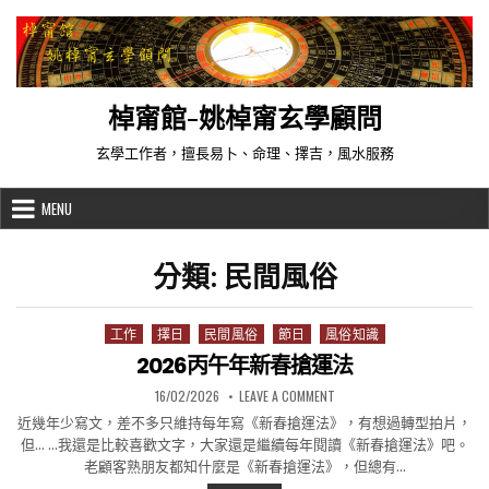
Skip to content
棹甯館-姚棹甯玄學顧問
玄學工作者，擅長易卜、命理、擇吉，風水服務
MENU
分類:
民間風俗
工作
擇日
民間風俗
節日
風俗知識
Posted in
2026丙午年新春搶運法
PUBLISHED DATE:
ON 2026丙午年新春搶運法
16/02/2026
LEAVE A COMMENT
近幾年少寫文，差不多只維持每年寫《新春搶運法》，有想過轉型拍片，
但… …我還是比較喜歡文字，大家還是繼續每年閱讀《新春搶運法》吧。
老顧客熟朋友都知什麼是《新春搶運法》，但總有…