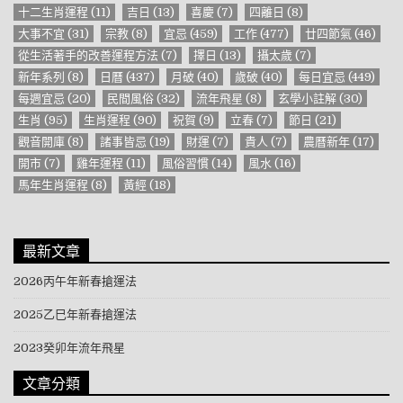
十二生肖運程
(11)
吉日
(13)
喜慶
(7)
四離日
(8)
大事不宜
(31)
宗教
(8)
宜忌
(459)
工作
(477)
廿四節氣
(46)
從生活著手的改善運程方法
(7)
擇日
(13)
攝太歲
(7)
新年系列
(8)
日曆
(437)
月破
(40)
歲破
(40)
每日宜忌
(449)
每週宜忌
(20)
民間風俗
(32)
流年飛星
(8)
玄學小註解
(30)
生肖
(95)
生肖運程
(90)
祝賀
(9)
立春
(7)
節日
(21)
觀音開庫
(8)
諸事皆忌
(19)
財運
(7)
貴人
(7)
農曆新年
(17)
開市
(7)
雞年運程
(11)
風俗習慣
(14)
風水
(16)
馬年生肖運程
(8)
黃經
(18)
最新文章
2026丙午年新春搶運法
2025乙巳年新春搶運法
2023癸卯年流年飛星
文章分類