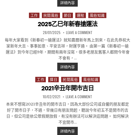
2026丙午年新春搶運法
詳細內容
工作
民間風俗
節日
運程
風俗知識
Posted in
2025乙巳年新春搶運法
PUBLISHED DATE:
ON 2025乙巳年新春搶運法
28/01/2025
LEAVE A COMMENT
每年大家看到《新春初一搶運法》就知農曆新年馬上到來，在此先恭祝大
家新年大吉、事事如意、平安吉祥，財運亨通。 由第一篇《新春初一搶
運法》到今年已經9年，期間有兩年沒寫，很多老朋友舊客人都問今年會
不會有，…
2025乙巳年新春搶運法
詳細內容
工作
擇日
民間風俗
風俗知識
Posted in
2021辛丑年開市吉日
PUBLISHED DATE:
ON 2021辛丑年開市吉日
10/02/2021
LEAVE A COMMENT
本來不想寫2021辛丑年的開市吉日，因為大部份公司或自僱的朋友都定
好了開市日子，不過，早幾日有朋友問起，聽說今年初五不是開市的吉
日，但公司是依公眾假期放假，有沒有辦法可以解決這問題。 如何解決
不宜開市…
2021辛丑年開市吉日
詳細內容