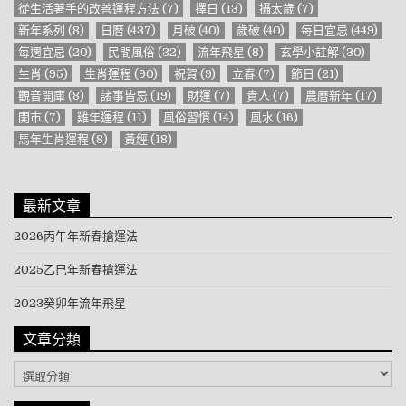
從生活著手的改善運程方法
(7)
擇日
(13)
攝太歲
(7)
新年系列
(8)
日曆
(437)
月破
(40)
歲破
(40)
每日宜忌
(449)
每週宜忌
(20)
民間風俗
(32)
流年飛星
(8)
玄學小註解
(30)
生肖
(95)
生肖運程
(90)
祝賀
(9)
立春
(7)
節日
(21)
觀音開庫
(8)
諸事皆忌
(19)
財運
(7)
貴人
(7)
農曆新年
(17)
開市
(7)
雞年運程
(11)
風俗習慣
(14)
風水
(16)
馬年生肖運程
(8)
黃經
(18)
最新文章
2026丙午年新春搶運法
2025乙巳年新春搶運法
2023癸卯年流年飛星
文章分類
文章分類