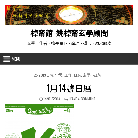
Skip to content
棹甯館-姚棹甯玄學顧問
玄學工作者，擅長易卜、命理、擇吉，風水服務
MENU
POSTED IN
2013日曆
,
宜忌
,
工作
,
日曆
,
玄學小註解
1月14號日曆
PUBLISHED DATE:
ON 1月14號日曆
14/01/2013
LEAVE A COMMENT