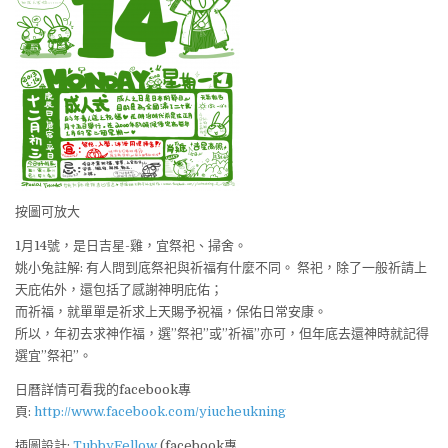
按圖可放大
1月14號，是日吉星-雞，宜祭祀、掃舍。
姚小兔註解: 有人問到底祭祀與祈福有什麼不同。 祭祀，除了一般祈請上
天庇佑外，還包括了感謝神明庇佑；
而祈福，就單單是祈求上天賜予祝福，保佑日常安康。
所以，年初去求神作福，選”祭祀”或”祈福”亦可，但年
底去還神時就記得
選宜”祭祀”。
日曆詳情可看我的facebook專
頁:
http://www.facebook.com/yiucheukning
插圖設計:
TubbyFellow
(facebook專