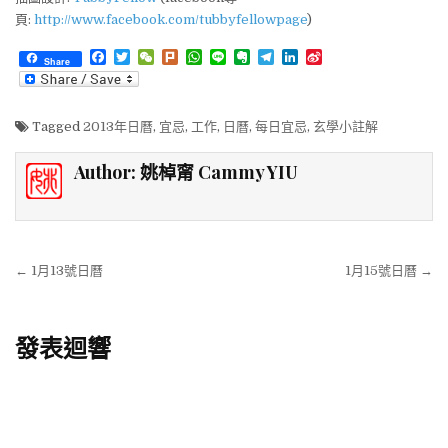
頁:
http://www.facebook.com/tubbyfellowpage
)
F
T
W
P
W
L
E
T
L
S
Share
a
w
e
l
h
i
v
e
i
i
c
i
C
u
a
n
e
l
n
n
e
t
h
r
t
e
r
e
k
a
b
t
a
k
s
n
g
e
W
Tagged
2013年日曆
,
宜忌
,
工作
,
日曆
,
每日宜忌
,
玄學小註解
o
e
t
A
o
r
d
e
o
r
p
t
a
I
i
k
p
e
m
n
b
Author:
姚棹甯 Cammy YIU
o
文章導覽
← 1月13號日曆
1月15號日曆 →
發表迴響