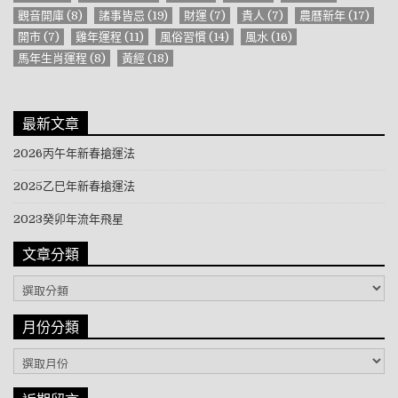
觀音開庫
(8)
諸事皆忌
(19)
財運
(7)
貴人
(7)
農曆新年
(17)
開市
(7)
雞年運程
(11)
風俗習慣
(14)
風水
(16)
馬年生肖運程
(8)
黃經
(18)
最新文章
2026丙午年新春搶運法
2025乙巳年新春搶運法
2023癸卯年流年飛星
文章分類
文章分類
月份分類
月份分類