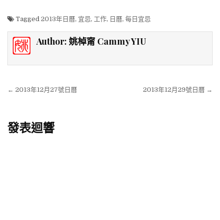
c
i
C
u
a
n
e
l
n
n
e
t
h
r
t
e
r
e
k
a
b
t
a
k
s
n
g
e
W
Tagged
2013年日曆
,
宜忌
,
工作
,
日曆
,
每日宜忌
o
e
t
A
o
r
d
e
o
r
p
t
a
I
i
k
p
e
m
n
b
Author:
姚棹甯 Cammy YIU
o
文章導覽
← 2013年12月27號日曆
2013年12月29號日曆 →
發表迴響