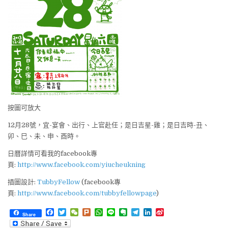
按圖可放大
12月28號，宜-宴會、出行、上官赴任；是日吉星-雞；是日吉時-丑、
卯、巳、未、申、酉時。
日曆詳情可看我的facebook專
頁:
http://www.facebook.com/yiucheukning
插圖設計:
TubbyFellow
(facebook專
頁:
http://www.facebook.com/tubbyfellowpage
)
F
T
W
P
W
L
E
T
L
S
Share
a
w
e
l
h
i
v
e
i
i