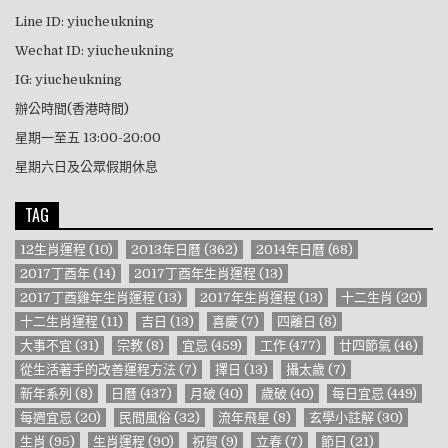
Line ID: yiucheukning
Wechat ID: yiucheukning
IG: yiucheukning
辦公時間(香港時間)
星期一至五 13:00-20:00
星期六日及公眾假期休息
TAG
12生肖運程
(10)
2013年日曆
(362)
2014年日曆
(68)
2017丁酉年
(14)
2017丁酉年生肖運程
(13)
2017丁酉雞年生肖運程
(13)
2017年生肖運程
(13)
十二生肖
(20)
十二生肖運程
(11)
吉日
(13)
喜慶
(7)
四離日
(8)
大事不宜
(31)
宗教
(8)
宜忌
(459)
工作
(477)
廿四節氣
(46)
從生活著手的改善運程方法
(7)
擇日
(13)
攝太歲
(7)
新年系列
(8)
日曆
(437)
月破
(40)
歲破
(40)
每日宜忌
(449)
每週宜忌
(20)
民間風俗
(32)
流年飛星
(8)
玄學小註解
(30)
生肖
(95)
生肖運程
(90)
祝賀
(9)
立春
(7)
節日
(21)