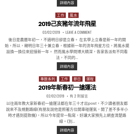
2019己亥年觀音開庫
詳細內容
工作
風水
Posted in
2019己亥豬年流年飛星
PUBLISHED DATE:
ON 2019己亥豬年流年飛星
03/02/2019
LEAVE A COMMENT
後日是農曆年初一，不過明日卻是立春。 在玄學上立春是新一年的開
始，所以，襯明日年三十兼立春，根據新一年的流年飛星方位，將風水擺
設換一換位來迎接新一年。 然而風水學問博大精深，各家各派有不同看
法，不同的…
2019己亥豬年流年飛星
詳細內容
專題系列
工作
節日
運程
Posted in
2019年新春初一搶運法
PUBLISHED DATE:
在〈2019年新春初一搶運法〉中
02/02/2019
有 2 則留言
以往兩年教大家新春初一搶運法都在年三十才出post，不少讀者朋友都
說來不及規劃路線(有朋友說他是照著方位開車碰運氣，開了差不多半小
時才遇到提款機)，所以今年提早一點寫，好讓大家預先上網查清楚路
線。(別…
2019年新春初一搶運法
詳細內容