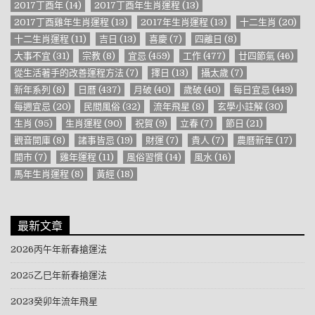
2017丁酉年
(14)
2017丁酉年生肖運程
(13)
2017丁酉雞年生肖運程
(13)
2017年生肖運程
(13)
十二生肖
(20)
十二生肖運程
(11)
吉日
(13)
喜慶
(7)
四離日
(8)
大事不宜
(31)
宗教
(8)
宜忌
(459)
工作
(477)
廿四節氣
(46)
從生活著手的改善運程方法
(7)
擇日
(13)
攝太歲
(7)
新年系列
(8)
日曆
(437)
月破
(40)
歲破
(40)
每日宜忌
(449)
每週宜忌
(20)
民間風俗
(32)
流年飛星
(8)
玄學小註解
(30)
生肖
(95)
生肖運程
(90)
祝賀
(9)
立春
(7)
節日
(21)
觀音開庫
(8)
諸事皆忌
(19)
財運
(7)
貴人
(7)
農曆新年
(17)
開市
(7)
雞年運程
(11)
風俗習慣
(14)
風水
(16)
馬年生肖運程
(8)
黃經
(18)
最新文章
2026丙午年新春搶運法
2025乙巳年新春搶運法
2023癸卯年流年飛星