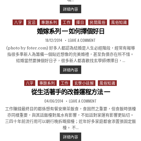
相學教室2-看頸也能看出際遇
詳細內容
八字
宜忌
專題系列
工作
擇日
民間風俗
風俗知識
Posted in
婚嫁系列 一 如何擇個好日
PUBLISHED DATE:
ON 婚嫁系列 一 如何擇個
18/12/2014
LEAVE A COMMENT
(photo by foter.com) 好多人都認為結婚是人生必經階段，經常有報導
指很多準新人為籌備一個貼近想像的完美婚禮，甚至負債亦在所不惜。
結婚當然要揀個好日子，很多新人都喜歡找玄學師傅擇日，…
婚嫁系列 一 如何擇個好日
詳細內容
八字
專題系列
工作
玄學小註解
風俗知識
Posted in
從生活著手的改善運程方法 一
PUBLISHED DATE:
ON 從生活著手的改善運程
04/06/2014
LEAVE A COMMENT
工作賺錢最終目的都係想有餐安樂茶飯食，食固然之重要，但食飯時張檯
亦同樣重要，與其話飯檯對風水有影響，不如話對家運有影響更貼切。
三四十年前流行用可以朝行晚拆嘅摺檯；近年好多家庭都會添置張固定飯
檯。 不…
從生活著手的改善運程方法 一
詳細內容