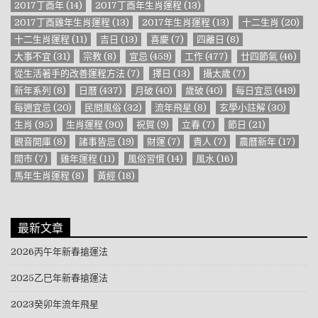
2017丁酉年
(14)
2017丁酉年生肖運程
(13)
2017丁酉雞年生肖運程
(13)
2017年生肖運程
(13)
十二生肖
(20)
十二生肖運程
(11)
吉日
(13)
喜慶
(7)
四離日
(8)
大事不宜
(31)
宗教
(8)
宜忌
(459)
工作
(477)
廿四節氣
(46)
從生活著手的改善運程方法
(7)
擇日
(13)
攝太歲
(7)
新年系列
(8)
日曆
(437)
月破
(40)
歲破
(40)
每日宜忌
(449)
每週宜忌
(20)
民間風俗
(32)
流年飛星
(8)
玄學小註解
(30)
生肖
(95)
生肖運程
(90)
祝賀
(9)
立春
(7)
節日
(21)
觀音開庫
(8)
諸事皆忌
(19)
財運
(7)
貴人
(7)
農曆新年
(17)
開市
(7)
雞年運程
(11)
風俗習慣
(14)
風水
(16)
馬年生肖運程
(8)
黃經
(18)
最新文章
2026丙午年新春搶運法
2025乙巳年新春搶運法
2023癸卯年流年飛星