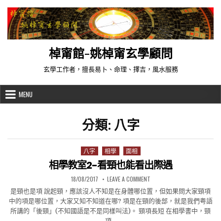
Skip to content
棹甯館-姚棹甯玄學顧問
玄學工作者，擅長易卜、命理、擇吉，風水服務
MENU
分類:
八字
八字
相學
面相
Posted in
相學教室2-看頸也能看出際遇
PUBLISHED DATE:
ON 相學教室2-看頸也能看
18/08/2017
LEAVE A COMMENT
是頸也是項 說起頸，應該沒人不知是在身體哪位置，但如果問大家頸項
中的項是哪位置，大家又知不知道在哪? 項是在頸的後部，就是我們粤語
所講的「後頸」(不知國語是不是同樣叫法)。 頸項長短 在相學書中，頸
項…