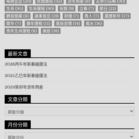
每週宜忌
(20)
民間風俗
(32)
流年飛星
(8)
玄學小註解
(30)
生肖
(95)
生肖運程
(90)
祝賀
(9)
立春
(7)
節日
(21)
觀音開庫
(8)
諸事皆忌
(19)
財運
(7)
貴人
(7)
農曆新年
(17)
開市
(7)
雞年運程
(11)
風俗習慣
(14)
風水
(16)
馬年生肖運程
(8)
黃經
(18)
最新文章
2026丙午年新春搶運法
2025乙巳年新春搶運法
2023癸卯年流年飛星
文章分類
文章分類
月份分類
月份分類