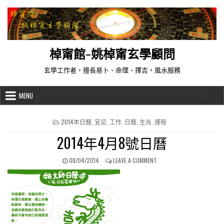
Skip to content
棹甯館-姚棹甯玄學顧問
玄學工作者，擅長易卜、命理、擇吉，風水服務
MENU
POSTED IN
2014年日曆
,
宜忌
,
工作
,
日曆
,
生肖
,
運程
2014年4月8號日曆
PUBLISHED DATE:
ON 2014年4月8號日曆
08/04/2014
LEAVE A COMMENT