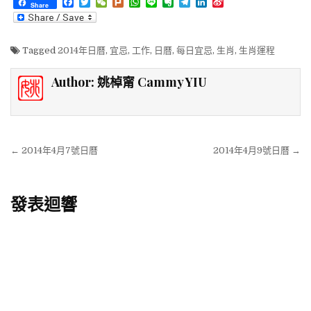
F
T
W
P
W
L
E
T
L
S
Share
a
w
e
l
h
i
v
e
i
i
c
i
C
u
a
n
e
l
n
n
e
t
h
r
t
e
r
e
k
a
b
t
a
k
s
n
g
e
W
Tagged
2014年日曆
,
宜忌
,
工作
,
日曆
,
每日宜忌
,
生肖
,
生肖運程
o
e
t
A
o
r
d
e
o
r
p
t
a
I
i
k
p
e
m
n
b
Author:
姚棹甯 Cammy YIU
o
文章導覽
← 2014年4月7號日曆
2014年4月9號日曆 →
發表迴響