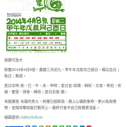
按圖可放大
新曆2014年4月8號，農曆三月初九，甲午年戊辰月己酉日，楊公忌日；
執日；觜宿。
是日吉時-辰、巳、午、未、申時；是日宜-結婚、納彩、交易、祭祀、祈
福、整容、掃舍、解除；是日吉星-龍。
肖龍運程-肖龍的男士，財運已經較弱，遇上心儀對象時，更以為用禮
物、金錢攻擊就能打動芳心，最終只會令自己財運更混亂。
插圖提供:
tubbyfellow