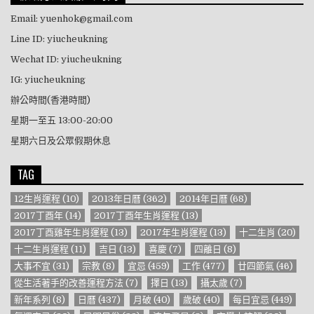
Email: yuenhok@gmail.com
Line ID: yiucheukning
Wechat ID: yiucheukning
IG: yiucheukning
辦公時間(香港時間)
星期一至五 13:00-20:00
星期六日及公眾假期休息
TAG
12生肖運程
(10)
2013年日曆
(362)
2014年日曆
(68)
2017丁酉年
(14)
2017丁酉年生肖運程
(13)
2017丁酉雞年生肖運程
(13)
2017年生肖運程
(13)
十二生肖
(20)
十二生肖運程
(11)
吉日
(13)
喜慶
(7)
四離日
(8)
大事不宜
(31)
宗教
(8)
宜忌
(459)
工作
(477)
廿四節氣
(46)
從生活著手的改善運程方法
(7)
擇日
(13)
攝太歲
(7)
新年系列
(8)
日曆
(437)
月破
(40)
歲破
(40)
每日宜忌
(449)