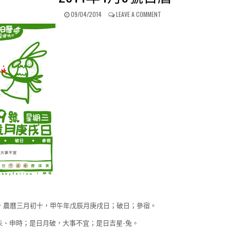
PUBLISHED DATE:
ON 2014年4月9號日曆
09/04/2014
LEAVE A COMMENT
9號，農曆三月初十，甲午年戊辰月庚戌日；破日；參宿。
未、申時；是日月破，大事不宜；是日吉星-兔。