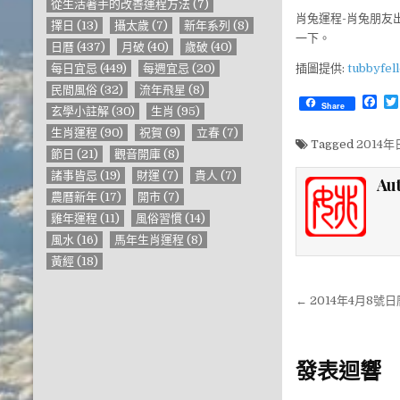
從生活著手的改善運程方法
(7)
肖兔運程-肖兔朋友
擇日
(13)
攝太歲
(7)
新年系列
(8)
一下。
日曆
(437)
月破
(40)
歲破
(40)
每日宜忌
(449)
每週宜忌
(20)
插圖提供:
tubbyfel
民間風俗
(32)
流年飛星
(8)
F
Share
玄學小註解
(30)
生肖
(95)
a
c
生肖運程
(90)
祝賀
(9)
立春
(7)
e
Tagged
2014
節日
(21)
觀音開庫
(8)
b
o
諸事皆忌
(19)
財運
(7)
貴人
(7)
Au
o
農曆新年
(17)
開市
(7)
k
雞年運程
(11)
風俗習慣
(14)
風水
(16)
馬年生肖運程
(8)
黃經
(18)
文章導覽
← 2014年4月8號日
發表迴響