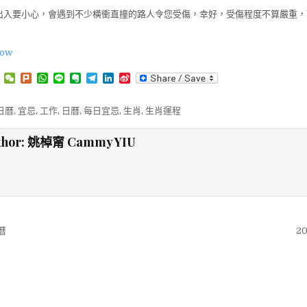
出入要小心，會遇到不少橫衝直撞的路人令您受傷，幸好，受傷程度不算嚴重
low
T
W
P
W
L
E
T
L
S
w
e
l
h
i
v
e
i
i
i
C
u
a
n
e
l
n
n
t
h
r
t
e
r
e
k
a
年日曆
,
宜忌
,
工作
,
日曆
,
每日宜忌
,
生肖
,
生肖運程
t
a
k
s
n
g
e
W
e
t
A
o
r
d
e
thor:
姚棹甯 Cammy YIU
r
p
t
a
I
i
p
e
m
n
b
o
曆
2