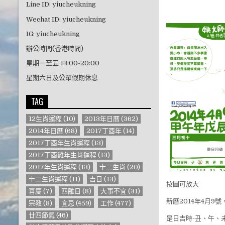
Line ID: yiucheukning
Wechat ID: yiucheukning
IG: yiucheukning
辦公時間(香港時間)
星期一至五 13:00-20:00
星期六日及公眾假期休息
TAG
12生肖運程
(10)
2013年日曆
(362)
2014年日曆
(68)
2017丁酉年
(14)
2017丁酉年生肖運程
(13)
2017丁酉雞年生肖運程
(13)
2017年生肖運程
(13)
十二生肖
(20)
十二生肖運程
(11)
吉日
(13)
按圖可放大
喜慶
(7)
四離日
(8)
大事不宜
(31)
新曆2014年4月
宗教
(8)
宜忌
(459)
工作
(477)
廿四節氣
(46)
是日吉時-丑、午、