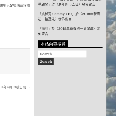
學顧問
」於〈
馬年開市吉日
〉發佈留言
，頂多只是擦傷或疼痛
「
姚棹甯 Cammy YIU
」於〈
2019年新春
初一搶運法
〉發佈留言
「
丽丽
」於〈
2019年新春初一搶運法
〉發
佈留言
本站內容搜尋
Search for:
014年4月10號日曆 →