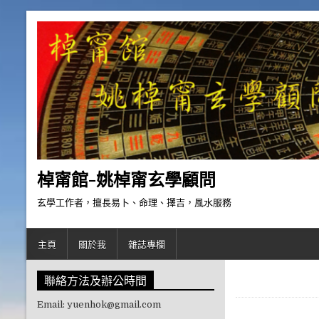
Skip to content
棹甯館-姚棹甯玄學顧問
玄學工作者，擅長易卜、命理、擇吉，風水服務
主頁
關於我
雜誌專欄
聯絡方法及辦公時間
Email: yuenhok@gmail.com