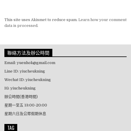
This site uses Akismet to reduce spam.
Learn how your comment
data is processed.
聯絡方法及辦公時間
Email: yuenhok@gmail.com
Line ID: yiucheukning
Wechat ID: yiucheukning
IG: yiucheukning
辦公時間(香港時間)
星期一至五 13:00-20:00
星期六日及公眾假期休息
TAG