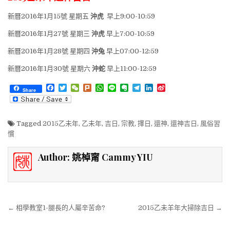
新曆2016年1月15號 星期五
沖虎
早上9:00-10:59
新曆2016年1月27號 星期三
沖虎
早上7:00-10:59
新曆2016年1月28號 星期四
沖兔
早上07:00-12:59
新曆2016年1月30號 星期六
沖蛇
早上11:00-12:59
F
T
W
P
W
L
E
T
L
S
Share
a
w
e
l
h
i
v
e
i
i
c
i
C
u
a
n
e
l
n
n
e
t
h
r
t
e
r
e
k
a
b
t
a
k
s
n
g
e
W
Tagged
2015乙未年
,
乙未年
,
吉日
,
宗教
,
擇日
,
還神
,
還神吉日
,
風俗習
o
e
t
A
o
r
d
e
慣
o
r
p
t
a
I
i
k
p
e
m
n
b
o
Author:
姚棹甯 Cammy YIU
文章導覽
← 相學教室1-腿長的人屬辛苦命?
2015乙未羊年大掃除吉日 →