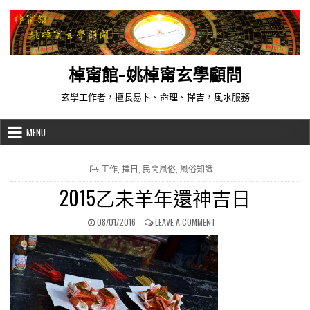
Skip to content
棹甯館-姚棹甯玄學顧問
玄學工作者，擅長易卜、命理、擇吉，風水服務
MENU
POSTED IN
工作
,
擇日
,
民間風俗
,
風俗知識
2015乙未羊年還神吉日
PUBLISHED DATE:
ON 2015乙未羊年還神吉日
08/01/2016
LEAVE A COMMENT