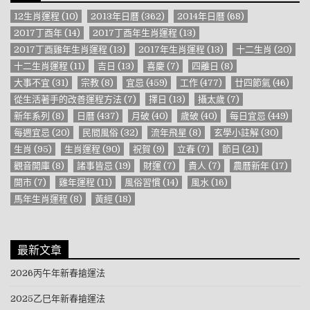
12生肖運程
(10)
2013年日曆
(362)
2014年日曆
(68)
2017丁酉年
(14)
2017丁酉年生肖運程
(13)
2017丁酉雞年生肖運程
(13)
2017年生肖運程
(13)
十二生肖
(20)
十二生肖運程
(11)
吉日
(13)
喜慶
(7)
四離日
(8)
大事不宜
(31)
宗教
(8)
宜忌
(459)
工作
(477)
廿四節氣
(46)
從生活著手的改善運程方法
(7)
擇日
(13)
攝太歲
(7)
新年系列
(8)
日曆
(437)
月破
(40)
歲破
(40)
每日宜忌
(449)
每週宜忌
(20)
民間風俗
(32)
流年飛星
(8)
玄學小註解
(30)
生肖
(95)
生肖運程
(90)
祝賀
(9)
立春
(7)
節日
(21)
觀音開庫
(8)
諸事皆忌
(19)
財運
(7)
貴人
(7)
農曆新年
(17)
開市
(7)
雞年運程
(11)
風俗習慣
(14)
風水
(16)
馬年生肖運程
(8)
黃經
(18)
最新文章
2026丙午年新春搶運法
2025乙巳年新春搶運法