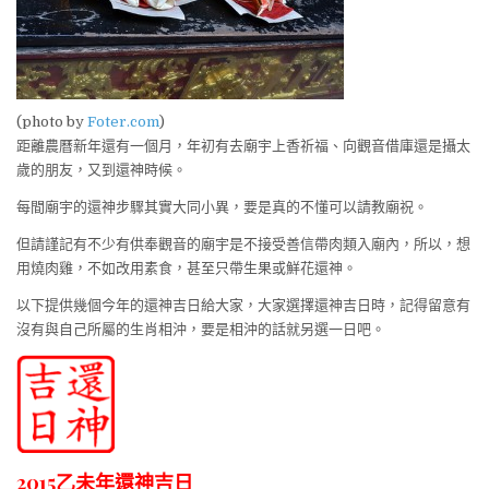
(photo by
Foter.com
)
距離農曆新年還有一個月，年初有去廟宇上香祈福、向觀音借庫還是攝太
歲的朋友，又到還神時候。
每間廟宇的還神步驟其實大同小異，要是真的不懂可以請教廟祝。
但請謹記有不少有供奉觀音的廟宇是不接受善信帶肉類入廟內，所以，想
用燒肉雞，不如改用素食，甚至只帶生果或鮮花還神。
以下提供幾個今年的還神吉日給大家，大家選擇還神吉日時，記得留意有
沒有與自己所屬的生肖相沖，要是相沖的話就另選一日吧。
2015乙未年還神吉日