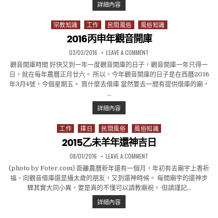
2019己亥年觀音開庫
詳細內容
宗教知識
工作
民間風俗
風俗知識
Posted in
2016丙申年觀音開庫
PUBLISHED DATE:
ON 2016丙申年觀音開庫
03/03/2016
LEAVE A COMMENT
觀音開庫時間 好快又到一年一度觀音開庫的日子，觀音開庫一年只得一
日，就在每年農曆正月廿六。 所以，今年觀音開庫的日子是在西曆2016
年3月4號，今個星期五。 買什麼去借庫 當然要去一間有提供借庫的廟，
…
2016丙申年觀音開庫
詳細內容
工作
擇日
民間風俗
風俗知識
Posted in
2015乙未羊年還神吉日
PUBLISHED DATE:
ON 2015乙未羊年還神吉日
08/01/2016
LEAVE A COMMENT
(photo by Foter.com) 距離農曆新年還有一個月，年初有去廟宇上香祈
福、向觀音借庫還是攝太歲的朋友，又到還神時候。 每間廟宇的還神步
驟其實大同小異，要是真的不懂可以請教廟祝。 但請謹記…
2015乙未羊年還神吉日
詳細內容